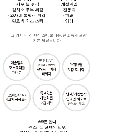
· 새우 볼 튀김
· 계절과일
· 김치소 두부 튀김
· 전통떡
· 와사비 통명란 튀김
· 한과
· 단호박 치즈 스틱
· 양갱
+그 외 미역국, 반찬 2종, 물티슈, 손소독제 포함
기본 제공됩니다.
#주문 안내
(최소 3일 전 예약 필수)