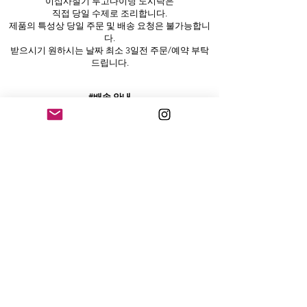
이십사절기 투고다이닝 도시락은
직접 당일 수제로 조리합니다.
제품의 특성상 당일 주문 및 배송 요청은 불가능합니
다.
받으시기 원하시는 날짜 최소 3일전 주문/예약 부탁
드립니다.
#배송 안내
원하시는 날자, 받으실 시간을 지정해주시면 맞춤 배
송해드립니다.
서울지역만 배송 가능하며 일부지역은 제한될 수 있
습니다.
배송비는 별도입니다.
#단체 도시락 주문
기업 세미나, 임원 회의, 직원 식사, 체육대회, 촬영현
장 등
특별한 행사에 적합하며
당일 조리한 따듯한 음식을 보온 배송으로 원하시는
장소에 가져다 드립니다..
#개인 도시락 주문
배달 앱 (배달의민족, 쿠팡이츠)을 통한 주문도 가능