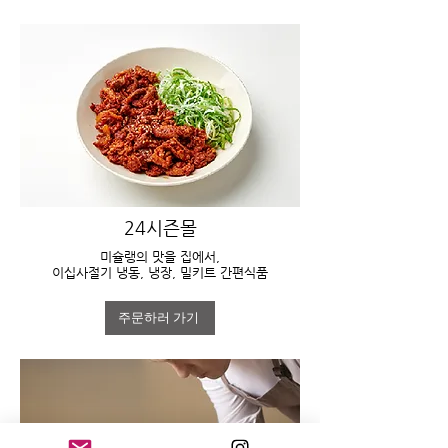
24시즌몰
미슐랭의 맛을 집에서,
이십사절기 냉동, 냉장, 밀키트 간편식품
주문하러 가기